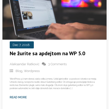
Dec 7, 2018
Ne žurite sa apdejtom na WP 5.0
Aleksandar Ratković
3 Comments
Blog
,
Wordpress
WordPress 5.0 nam donosi zaista veliku izmenu. Uobičajeni editor za postove i stranice se menja.
Umesto starog, na koji smo navikli, dolazi Gutenberg editor. On omogućuje postavljanje blokova,
nešto kao Elementor plugin, samo malo drugačije. Obzirom da je gutenberg editor na WP 5.0
podešen automatski, ko želi i dalje da koristi stari, moraće da instalira […]
READ MORE