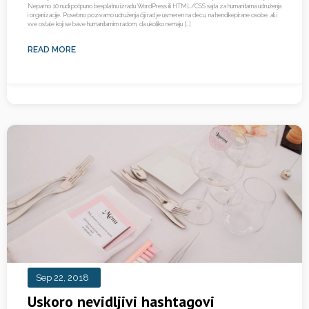
Neparno 10 nudi potpuno besplatnu izradu WordPress ili HTML/CSS sajta za humanitarna udruženja
i organizacije. Posebno pozivamo udruženja čiji rad je usmeren na decu, na hendikepirane osobe, ali i
sve ostale koji se bave humanitarnim radom, da ukoliko nemaju […]
READ MORE
Sep 22, 2018
Uskoro nevidljivi hashtagovi