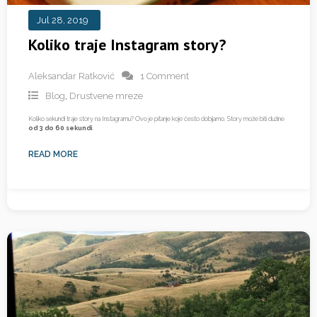
Jul 28, 2019
Koliko traje Instagram story?
Aleksandar Ratković
1 Comment
Blog
,
Drustvene mreze
Koliko sekundi traje story na Instagramu? Ovo je pitanje koje često dobijamo. Story može biti dužine
od 3 do 60 sekundi
.
READ MORE