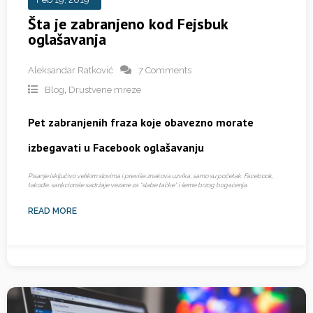
Šta je zabranjeno kod Fejsbuk
oglašavanja
Aleksandar Ratković
7 Comments
Blog
,
Drustvene mreze
Pet zabranjenih fraza koje obavezno morate
izbegavati u Facebook oglašavanju
Pisanje isključivo velikim slovima i previše znakova uzvika, samo su početak. Facebook,
takođe, sankcioniše sadržaje vezane za “slabe tačke” i šeme brzog bogaćenja.
READ MORE