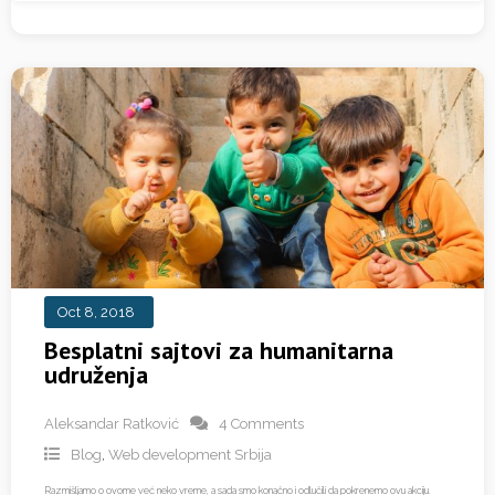
Oct 8, 2018
Besplatni sajtovi za humanitarna
udruženja
Aleksandar Ratković
4 Comments
Blog
,
Web development Srbija
Razmišljamo o ovome već neko vreme, a sada smo konačno i odlučili da pokrenemo ovu akciju.