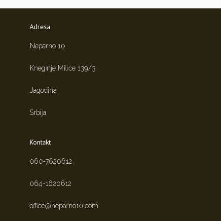
Adresa
Neparno 10
Kneginje Milice 139/3
Jagodina
Srbija
Kontakt
060-7620612
064-1620612
office@neparno10.com