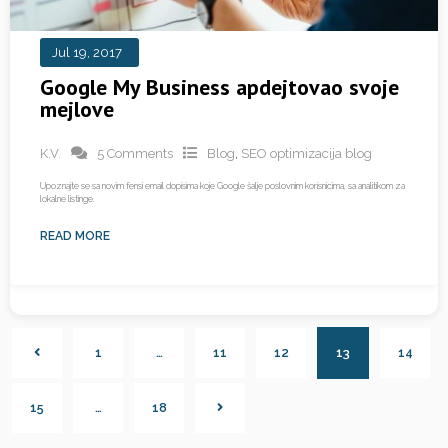
Jul 19, 2017
Google My Business apdejtovao svoje
mejlove
K.V.
5 Comments
Blog
,
SEO optimizacija blog
Upoznajte se sa novim fensi email dopisima koje Google šalje poslovnim korisnicima, sa analitikom za
lokalne listinge.
READ MORE
1
…
11
12
13
14
15
…
18