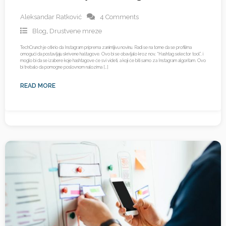
Aleksandar Ratković
4 Comments
Blog
,
Drustvene mreze
TechCrunch je otkrio da Instagram priprema zanimljivu novinu. Radi se na tome da se profilima
omogući da postavljaju skrivene haštagove. Ovo bi se obavljalo kroz nov, “Hashtag selector tool”, i
moglo bi da se izabere koje hashtagove će svi videti, a koji će biti samo za Instagram algoritam. Ovo
bi trebalo da pomogne poslovnom nalozima […]
READ MORE