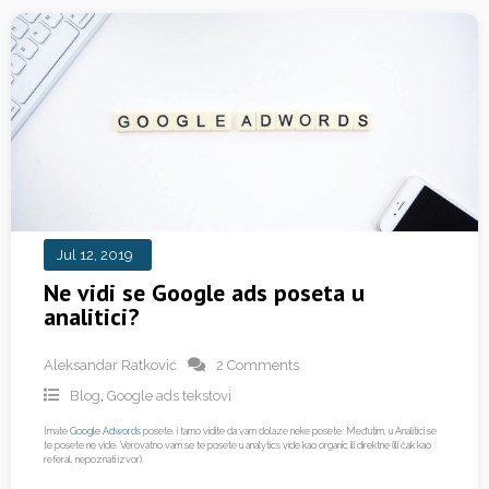
Jul 12, 2019
Ne vidi se Google ads poseta u
analitici?
Aleksandar Ratković
2 Comments
Blog
,
Google ads tekstovi
Imate
Google Adwords
posete, i tamo vidite da vam dolaze neke posete. Međutim, u Analitici se
te posete ne vide. Verovatno vam se te posete u analytics vide kao organic ili direktne (ili čak kao
referal, nepoznati izvor).