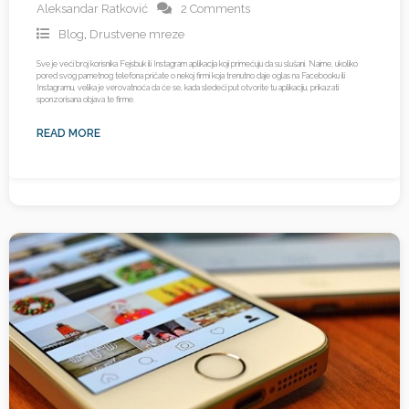
Aleksandar Ratković
2 Comments
Blog
,
Drustvene mreze
Sve je veći broj korisnika Fejsbuk ili Instagram aplikacija koji primećuju da su slušani. Naime, ukoliko
pored svog pametnog telefona pričate o nekoj firmi koja trenutno daje oglas na Facebooku ili
Instagramu, velika je verovatnoća da će se, kada sledeći put otvorite tu aplikaciju, prikazati
sponzorisana objava te firme.
READ MORE