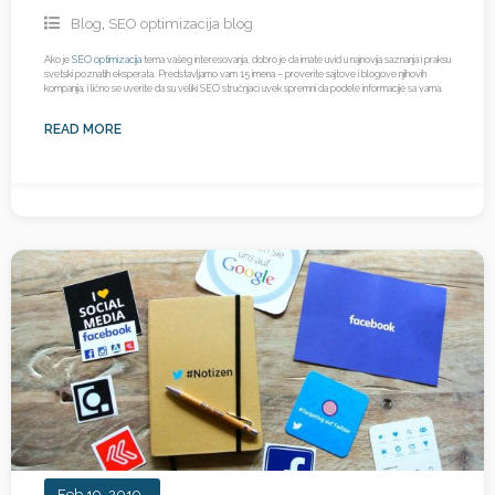
Blog
,
SEO optimizacija blog
Ako je
SEO optimizacija
tema vašeg interesovanja, dobro je da imate uvid u najnovija saznanja i praksu
svetski poznatih eksperata. Predstavljamo vam 15 imena – proverite sajtove i blogove njihovih
kompanija, i lično se uverite da su veliki SEO stručnjaci uvek spremni da podele informacije sa vama.
READ MORE
Feb 19, 2019