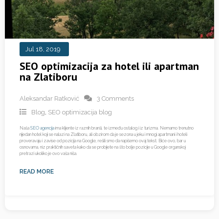
Jul 18, 2019
SEO optimizacija za hotel ili apartman
na Zlatiboru
Aleksandar Ratković
3 Comments
Blog
,
SEO optimizacija blog
Naša
SEO agencija
ima klijente iz raznih branši, te između ostalog i iz turizma. Nemamo trenutno
nijedan hotel koji se nalazi na Zlatiboru, ali obzirom da je sezona u jeku i mnogi apartmani i hoteli
proveravaju i zavise od pozicija na Google, rešili smo da napišemo ovaj tekst. Biće ovo, bar u
osnovama, niz praktičnih saveta kako da se probijete na što bolje pozicije u Google organskoj
pretrazi ukoliko je ovo vaša niša.
READ MORE