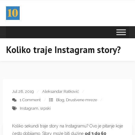
Koliko traje Instagram story?
Jul 28, 2019
Aleksandar Ratković
1 Comment
Blog
,
Drustvene mreze
Instagram
,
srpski
Koliko sekundi traje story na Instagramu? Ovo je pitanje koje
često dobijamo. Story može biti dužine
od 3 do 60