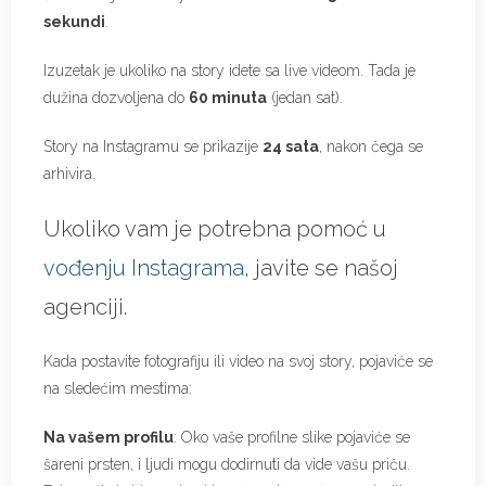
sekundi
.
Izuzetak je ukoliko na story idete sa live videom. Tada je
dužina dozvoljena do
60 minuta
(jedan sat).
Story na Instagramu se prikazije
24 sata
, nakon čega se
arhivira.
Ukoliko vam je potrebna pomoć u
vođenju Instagrama
, javite se našoj
agenciji.
Kada postavite fotografiju ili video na svoj story, pojaviće se
na sledećim mestima:
Na vašem profilu
: Oko vaše profilne slike pojaviće se
šareni prsten, i ljudi mogu dodirnuti da vide vašu priču.