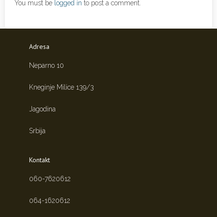
You must be
logged in
to post a comment.
Adresa
Neparno 10
Kneginje Milice 139/3
Jagodina
Srbija
Kontakt
060-7620612
064-1620612