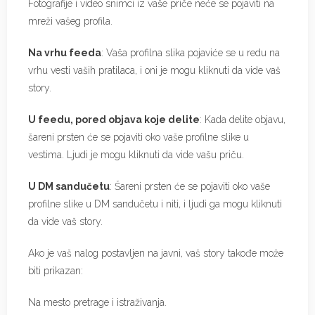
Fotografije i video snimci iz vaše priče neće se pojaviti na
mreži vašeg profila.
Na vrhu feeda
: Vaša profilna slika pojaviće se u redu na
vrhu vesti vaših pratilaca, i oni je mogu kliknuti da vide vaš
story.
U feedu, pored objava koje delite
: Kada delite objavu,
šareni prsten će se pojaviti oko vaše profilne slike u
vestima. Ljudi je mogu kliknuti da vide vašu priču.
U DM sandučetu
: Šareni prsten će se pojaviti oko vaše
profilne slike u DM sandučetu i niti, i ljudi ga mogu kliknuti
da vide vaš story.
Ako je vaš nalog postavljen na javni, vaš story takođe može
biti prikazan:
Na mesto pretrage i istraživanja.