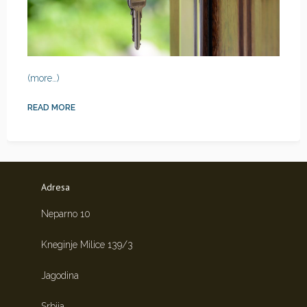
(more…)
READ MORE
Adresa
Neparno 10
Kneginje Milice 139/3
Jagodina
Srbija