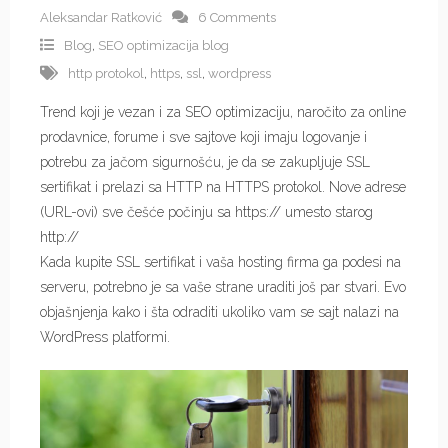
Aleksandar Ratković
6 Comments
Blog
,
SEO optimizacija blog
http protokol
,
https
,
ssl
,
wordpress
Trend koji je vezan i za SEO optimizaciju, naročito za online
prodavnice, forume i sve sajtove koji imaju logovanje i
potrebu za jačom sigurnošću, je da se zakupljuje SSL
sertifikat i prelazi sa HTTP na HTTPS protokol. Nove adrese
(URL-ovi) sve češće počinju sa https:// umesto starog
http://
Kada kupite SSL sertifikat i vaša hosting firma ga podesi na
serveru, potrebno je sa vaše strane uraditi još par stvari. Evo
objašnjenja kako i šta odraditi ukoliko vam se sajt nalazi na
WordPress platformi.