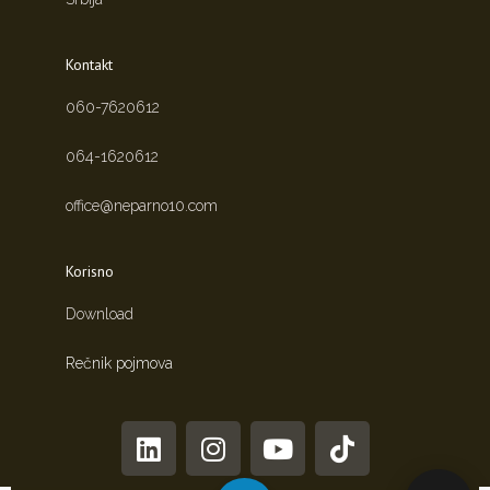
Kontakt
060-7620612
064-1620612
office@neparno10.com
Korisno
Download
Rečnik pojmova