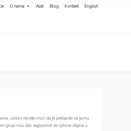
ce
O nama
Alati
Blog
Kontakt
English
avna, uskoro nećete moći da je prebacite na javnu.
jem grupi nisu dali saglasnost da njihove objave u