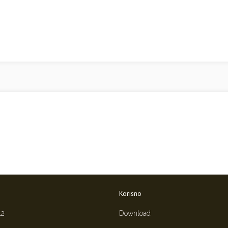
Korisno
12
Download