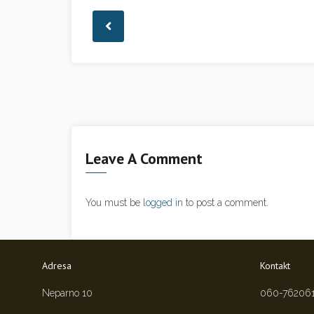
Leave A Comment
You must be
logged in
to post a comment.
Adresa
Kontakt
Neparno 10
060-76206