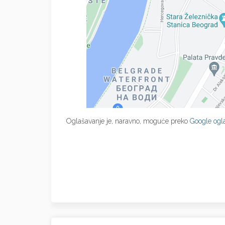
Oglašavanje je, naravno, moguće preko
Google ogl