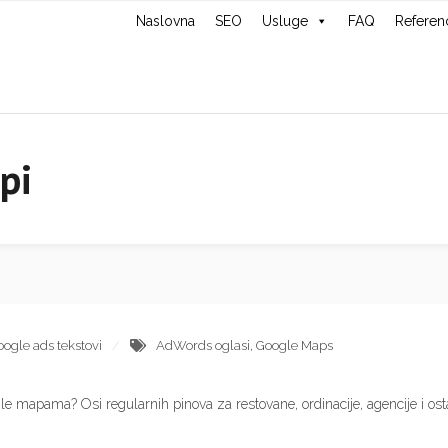
Naslovna
SEO
Usluge
FAQ
Referen
pi
ogle ads tekstovi
AdWords oglasi
,
Google Maps
le mapama? Osi regularnih pinova za restovane, ordinacije, agencije i osta