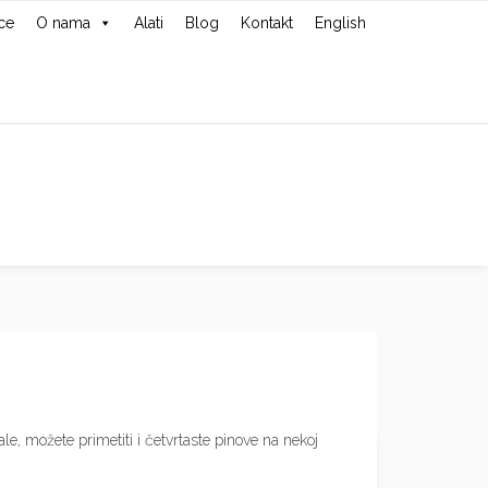
ce
O nama
Alati
Blog
Kontakt
English
le, možete primetiti i četvrtaste pinove na nekoj