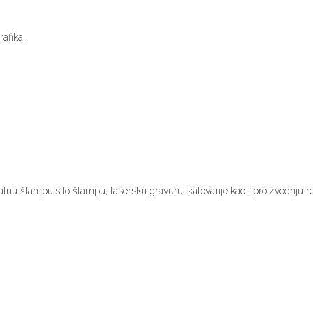
rafika.
italnu štampu,sito štampu, lasersku gravuru, katovanje kao i proizvodnju