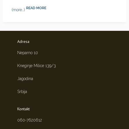
READ MORE
(more…)
Adresa
Neparno 10
Kneginje Milice 139/3
Jagodina
Srbija
Kontakt
060-7620612