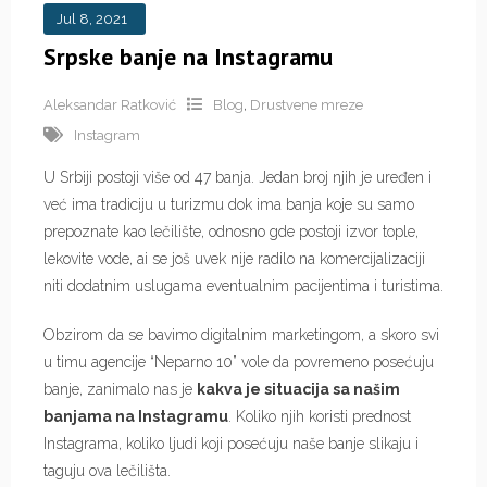
Jul 8, 2021
Srpske banje na Instagramu
Aleksandar Ratković
Blog
,
Drustvene mreze
Instagram
U Srbiji postoji više od 47 banja. Jedan broj njih je uređen i
već ima tradiciju u turizmu dok ima banja koje su samo
prepoznate kao lečilište, odnosno gde postoji izvor tople,
lekovite vode, ai se još uvek nije radilo na komercijalizaciji
niti dodatnim uslugama eventualnim pacijentima i turistima.
Obzirom da se bavimo digitalnim marketingom, a skoro svi
u timu agencije “Neparno 10” vole da povremeno posećuju
banje, zanimalo nas je
kakva je situacija sa našim
banjama na Instagramu
. Koliko njih koristi prednost
Instagrama, koliko ljudi koji posećuju naše banje slikaju i
taguju ova lečilišta.