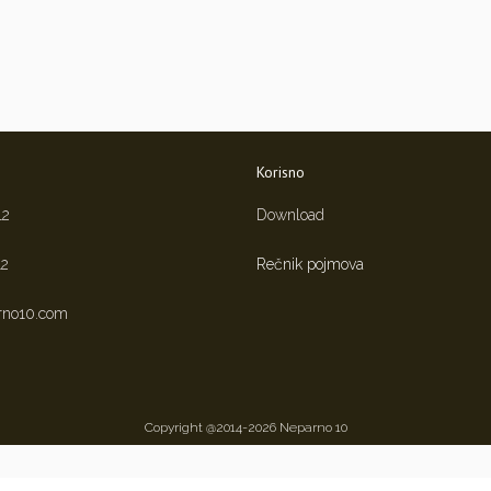
Korisno
12
Download
12
Rečnik pojmova
rno10.com
Copyright @2014-2026 Neparno 10