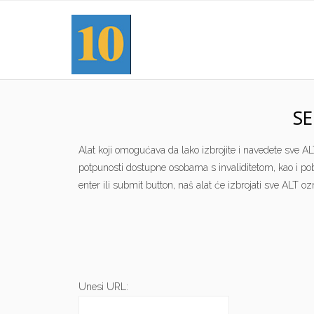
SE
Alat koji omogućava da lako izbrojite i navedete sve 
potpunosti dostupne osobama s invaliditetom, kao i pob
enter ili submit button, naš alat će izbrojati sve ALT oz
Unesi URL: