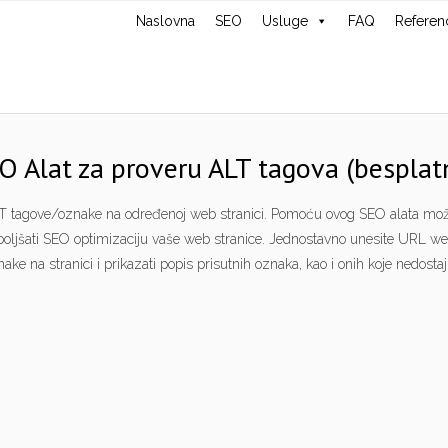
Naslovna
SEO
Usluge
FAQ
Referen
O Alat za proveru ALT tagova (besplat
ALT tagove/oznake na određenoj web stranici. Pomoću ovog SEO alata možet
oljšati SEO optimizaciju vaše web stranice. Jednostavno unesite URL web s
nake na stranici i prikazati popis prisutnih oznaka, kao i onih koje nedostaj