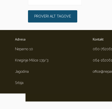
Adresa
Kontakt
Neparno 10
060-76206
Kneginje Milice 139/3
064-16206
Jagodina
office@nepa
Srbija