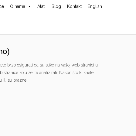
ce
O nama
Alati
Blog
Kontakt
English
no)
e brzo osigurati da su slike na vašoj web stranici u
tranice koju želite analizirati. Nakon što kliknete
u ili su prazne.